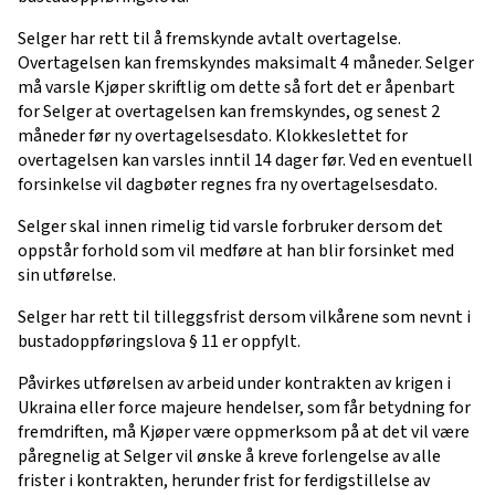
Selger har rett til å fremskynde avtalt overtagelse.
Overtagelsen kan fremskyndes maksimalt 4 måneder. Selger
må varsle Kjøper skriftlig om dette så fort det er åpenbart
for Selger at overtagelsen kan fremskyndes, og senest 2
måneder før ny overtagelsesdato. Klokkeslettet for
overtagelsen kan varsles inntil 14 dager før. Ved en eventuell
forsinkelse vil dagbøter regnes fra ny overtagelsesdato.
Selger skal innen rimelig tid varsle forbruker dersom det
oppstår forhold som vil medføre at han blir forsinket med
sin utførelse.
Selger har rett til tilleggsfrist dersom vilkårene som nevnt i
bustadoppføringslova § 11 er oppfylt.
Påvirkes utførelsen av arbeid under kontrakten av krigen i
Ukraina eller force majeure hendelser, som får betydning for
fremdriften, må Kjøper være oppmerksom på at det vil være
påregnelig at Selger vil ønske å kreve forlengelse av alle
frister i kontrakten, herunder frist for ferdigstillelse av