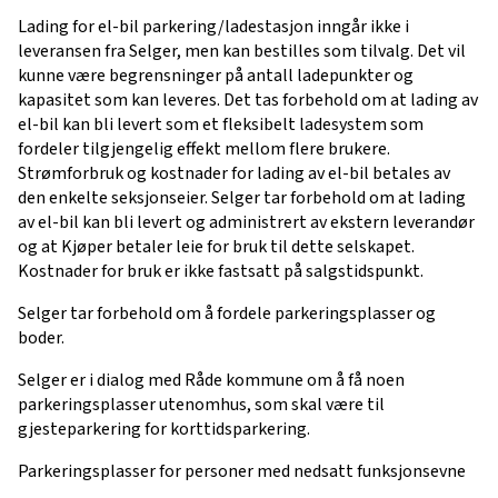
Lading for el-bil parkering/ladestasjon inngår ikke i
leveransen fra Selger, men kan bestilles som tilvalg. Det vil
kunne være begrensninger på antall ladepunkter og
kapasitet som kan leveres. Det tas forbehold om at lading av
el-bil kan bli levert som et fleksibelt ladesystem som
fordeler tilgjengelig effekt mellom flere brukere.
Strømforbruk og kostnader for lading av el-bil betales av
den enkelte seksjonseier. Selger tar forbehold om at lading
av el-bil kan bli levert og administrert av ekstern leverandør
og at Kjøper betaler leie for bruk til dette selskapet.
Kostnader for bruk er ikke fastsatt på salgstidspunkt.
Selger tar forbehold om å fordele parkeringsplasser og
boder.
Selger er i dialog med Råde kommune om å få noen
parkeringsplasser utenomhus, som skal være til
gjesteparkering for korttidsparkering.
Parkeringsplasser for personer med nedsatt funksjonsevne