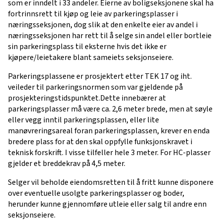
som er inndelt i 33 andeler. Eierne av boligseksjonene skal ha
fortrinnsrett til kjøp og leie av parkeringsplasser i
næringsseksjonen, dog slik at den enkelte eier av andel i
næringsseksjonen har rett til å selge sin andel eller bortleie
sin parkeringsplass til eksterne hvis det ikke er
kjøpere/leietakere blant sameiets seksjonseiere.
Parkeringsplassene er prosjektert etter TEK 17 og iht.
veileder til parkeringsnormen som var gjeldende på
prosjekteringstidspunktet.Dette innebærer at
parkeringsplasser må være ca. 2,6 meter brede, men at søyle
eller vegg inntil parkeringsplassen, eller lite
manøvreringsareal foran parkeringsplassen, krever en enda
bredere plass for at den skal oppfylle funksjonskravet i
teknisk forskrift. I visse tilfeller hele 3 meter. For HC-plasser
gjelder et breddekrav på 4,5 meter.
Selger vil beholde eiendomsretten til å fritt kunne disponere
over eventuelle usolgte parkeringsplasser og boder,
herunder kunne gjennomføre utleie eller salg til andre enn
seksjonseiere.