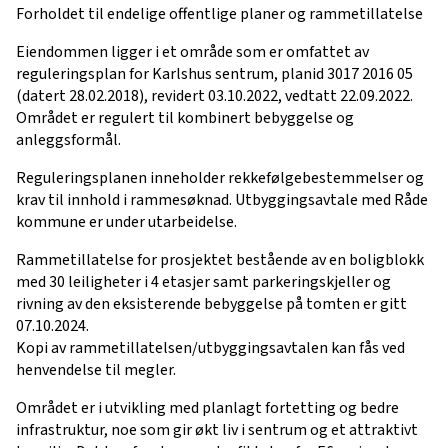
Forholdet til endelige offentlige planer og rammetillatelse
Eiendommen ligger i et område som er omfattet av
reguleringsplan for Karlshus sentrum, planid 3017 2016 05
(datert 28.02.2018), revidert 03.10.2022, vedtatt 22.09.2022.
Området er regulert til kombinert bebyggelse og
anleggsformål.
Reguleringsplanen inneholder rekkefølgebestemmelser og
krav til innhold i rammesøknad. Utbyggingsavtale med Råde
kommune er under utarbeidelse.
Rammetillatelse for prosjektet bestående av en boligblokk
med 30 leiligheter i 4 etasjer samt parkeringskjeller og
rivning av den eksisterende bebyggelse på tomten er gitt
07.10.2024.
Kopi av rammetillatelsen/utbyggingsavtalen kan fås ved
henvendelse til megler.
Området er i utvikling med planlagt fortetting og bedre
infrastruktur, noe som gir økt liv i sentrum og et attraktivt