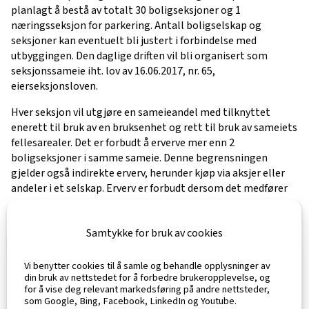
planlagt å bestå av totalt 30 boligseksjoner og 1
næringsseksjon for parkering. Antall boligselskap og
seksjoner kan eventuelt bli justert i forbindelse med
utbyggingen. Den daglige driften vil bli organisert som
seksjonssameie iht. lov av 16.06.2017, nr. 65,
eierseksjonsloven.
Hver seksjon vil utgjøre en sameieandel med tilknyttet
enerett til bruk av en bruksenhet og rett til bruk av sameiets
fellesarealer. Det er forbudt å erverve mer enn 2
boligseksjoner i samme sameie. Denne begrensningen
gjelder også indirekte erverv, herunder kjøp via aksjer eller
andeler i et selskap. Erverv er forbudt dersom det medfører
at flere enn to av boligseksjonene eies av noen som har
«tilknytning til hverandre». Dersom bestemmelsen brytes vil
Samtykke for bruk av cookies
blant annet styret i sameiet uten forutgående varsling,
kunne pålegge salg av seksjonene som er ervervet ulovlig.
Videre vil man ikke kunne stemme på årsmøtet, og man vil
Vi benytter cookies til å samle og behandle opplysninger av
din bruk av nettstedet for å forbedre brukeropplevelse, og
ikke tas med i beregningsgrunnlaget for flertallsavgjørelser.
for å vise deg relevant markedsføring på andre nettsteder,
som Google, Bing, Facebook, LinkedIn og Youtube.
Sameiet er pliktig til å avholde årsmøter hvor regnskap og