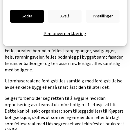
budsjett fremlegges. Sameiets styre har ansvaret for at
eiendommen forvaltes etter retningslinjer og vedtekter
Godta
Avslå
Innstillinger
som fastsettes av årsmøtet.
Personvernerklæring
Fellesareal/utomhus/infrastruktur
Fellesarealer, herunder felles trappeganger, svalganger,
heis, rømningsveier, felles bodanlegg i bygget samt fasader,
herunder balkonger og terrasser mv. ferdigstilles samtidig
med boligene.
Utomhusarealene ferdigstilles samtidig med ferdigstillelse
av de enkelte bygg eller så snart årstiden tillater det.
Selger forbeholder seg retten til å avgjøre hvordan
organisering av uteareal utenfor boliger i 1. etasje vil bli.
Dette kan bli søkt organisert som tilleggsdel(er) til Kjøpers
boligseksjon, skilles ut som en egen eiendom eller bli lagt
som fellesareal med tidsbegrenset vedtektsfestet bruksrett