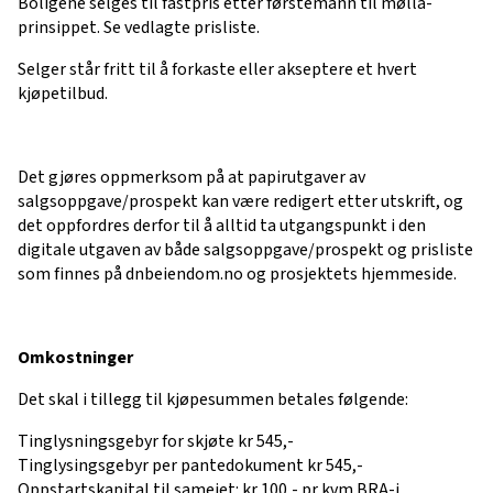
Boligene selges til fastpris etter førstemann til mølla-
prinsippet. Se vedlagte prisliste.
Selger står fritt til å forkaste eller akseptere et hvert
kjøpetilbud.
Det gjøres oppmerksom på at papirutgaver av
salgsoppgave/prospekt kan være redigert etter utskrift, og
det oppfordres derfor til å alltid ta utgangspunkt i den
digitale utgaven av både salgsoppgave/prospekt og prisliste
som finnes på dnbeiendom.no og prosjektets hjemmeside.
Omkostninger
Det skal i tillegg til kjøpesummen betales følgende:
Tinglysningsgebyr for skjøte kr 545,-
Tinglysingsgebyr per pantedokument kr 545,-
Oppstartskapital til sameiet: kr 100,- pr kvm BRA-i.