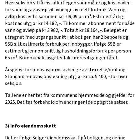
Hver seksjon vil få installert egen vannmåler og kostnaden
for vann og av avløp vil avhenge av reelt forbruk. Vann og
avløp koster til sammen kr 109,09 pr. m³. Estimert årlig
kostnad utgjør kr 14.182, -. Tilkommer abonnement for både
vann og avløp på kr 3.982, -. Totalt kr 18.164, -. Beløpet er
utregnet med utgangspunkt i at boligen har 2 beboere og
SSB sitt estimerte forbruk per innbygger. Ifølge SSB er
estimert gjennomsnittlig husholdningsforbruk per person
65 m³. Kommunale avgifter faktureres 4 ganger i året.
Årsgebyr for renovasjon vil avhenge av størrelse/omfang.
Standard renovasjonsløsning utgjør kr ca. 5.400, - for hver
seksjon.
Tallene er hentet fra kommunens hjemmeside og gjelder for
2025. Det tas forbehold om endringer i de oppgitte satser.
3) Info eiendomsskatt
Det er ifølge Selger eiendomsskatt på boligen, og denne