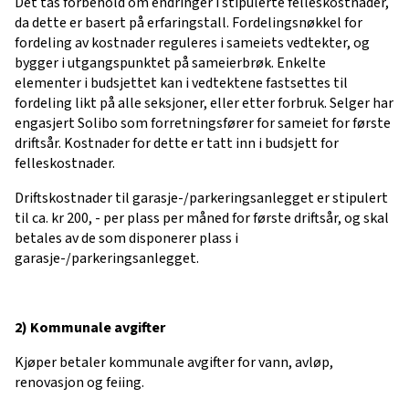
Det tas forbehold om endringer i stipulerte felleskostnader,
da dette er basert på erfaringstall. Fordelingsnøkkel for
fordeling av kostnader reguleres i sameiets vedtekter, og
bygger i utgangspunktet på sameierbrøk. Enkelte
elementer i budsjettet kan i vedtektene fastsettes til
fordeling likt på alle seksjoner, eller etter forbruk. Selger har
engasjert Solibo som forretningsfører for sameiet for første
driftsår. Kostnader for dette er tatt inn i budsjett for
felleskostnader.
Driftskostnader til garasje-/parkeringsanlegget er stipulert
til ca. kr 200, - per plass per måned for første driftsår, og skal
betales av de som disponerer plass i
garasje-/parkeringsanlegget.
2) Kommunale avgifter
Kjøper betaler kommunale avgifter for vann, avløp,
renovasjon og feiing.