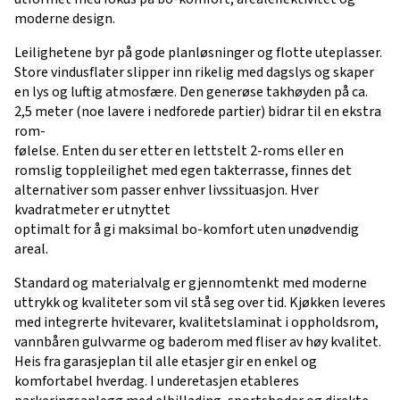
moderne design.
Leilighetene byr på gode planløsninger og flotte uteplasser.
Store vindusflater slipper inn rikelig med dagslys og skaper
en lys og luftig atmosfære. Den generøse takhøyden på ca.
2,5 meter (noe lavere i nedforede partier) bidrar til en ekstra
rom-
følelse. Enten du ser etter en lettstelt 2-roms eller en
romslig toppleilighet med egen takterrasse, finnes det
alternativer som passer enhver livssituasjon. Hver
kvadratmeter er utnyttet
optimalt for å gi maksimal bo-komfort uten unødvendig
areal.
Standard og materialvalg er gjennomtenkt med moderne
uttrykk og kvaliteter som vil stå seg over tid. Kjøkken leveres
med integrerte hvitevarer, kvalitetslaminat i oppholdsrom,
vannbåren gulvvarme og baderom med fliser av høy kvalitet.
Heis fra garasjeplan til alle etasjer gir en enkel og
komfortabel hverdag. I underetasjen etableres