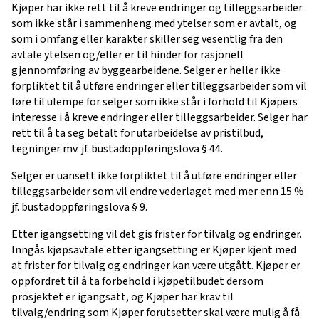
Kjøper har ikke rett til å kreve endringer og tilleggsarbeider
som ikke står i sammenheng med ytelser som er avtalt, og
som i omfang eller karakter skiller seg vesentlig fra den
avtale ytelsen og/eller er til hinder for rasjonell
gjennomføring av byggearbeidene. Selger er heller ikke
forpliktet til å utføre endringer eller tilleggsarbeider som vil
føre til ulempe for selger som ikke står i forhold til Kjøpers
interesse i å kreve endringer eller tilleggsarbeider. Selger har
rett til å ta seg betalt for utarbeidelse av pristilbud,
tegninger mv. jf. bustadoppføringslova § 44.
Selger er uansett ikke forpliktet til å utføre endringer eller
tilleggsarbeider som vil endre vederlaget med mer enn 15 %
jf. bustadoppføringslova § 9.
Etter igangsetting vil det gis frister for tilvalg og endringer.
Inngås kjøpsavtale etter igangsetting er Kjøper kjent med
at frister for tilvalg og endringer kan være utgått. Kjøper er
oppfordret til å ta forbehold i kjøpetilbudet dersom
prosjektet er igangsatt, og Kjøper har krav til
tilvalg/endring som Kjøper forutsetter skal være mulig å få