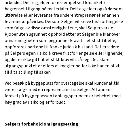
arbeidet. Dette gjelder for eksempel ved forsinket /
begrenset tilgang på materialer. Dette gjelder også dersom
utførelse eller leveranse fra underentreprenør eller annen
leverandør påvirkes. Dersom Selger vil kreve fristforlengelse
som følge av disse omstendighetene, skal Selger varsle
Kjøper uten ugrunnet opphold etter at Selger ble klar over
omstendigheten som begrunner kravet. I et slikt tilfelle,
oppfordres partene til å søke juridisk bistand. Det er videre
på Selgers egen risiko å kreve fristforlengelse eller lignende,
og det er ikke gitt at et slikt krav vil stå seg. Det klare
utgangspunktet er ellers at megler heller ikke har en plikt
til å ta stilling til saken.
Ved besøk på byggeplass før overtagelse skal kunder alltid
være i følge med en representant fra Selger. All annen
ferdsel på byggeplassen i anleggsperioden er beheftet med
høy grad av risiko og er forbudt.
Selgers forbehold om igangsetting