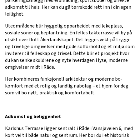
parkeringsanlegg med elbillading, sportsboder og direkte
adkomst til heis. Her kan du gå tørrskodd rett inn i din egen
leilighet.
Uteområdene blir hyggelig opparbeidet med lekeplass,
sosiale soner og beplantning. En felles takterrasse vil by på
utsikt over flott åkerlandskapet. Det legges vekt på trygge
og trivelige omgivelser med gode solforhold og et miljø som
inviterer til felleskap og trivsel. Dette blir et prosjekt hvor
du kan senke skuldrene og nyte hverdagen i lyse, moderne
omgivelser midt i Råde.
Her kombineres funksjonell arkitektur og moderne bo-
komfort med et rolig og landlig nabolag – et hjem for deg
som vil bo nytt, praktisk og komfortabelt.
Adkomst og beliggenhet
Karlshus Terrasse ligger sentralt i Råde i Vansjøveien 6, med
kort vei til både natur og sentrum. Her bor du i et historisk