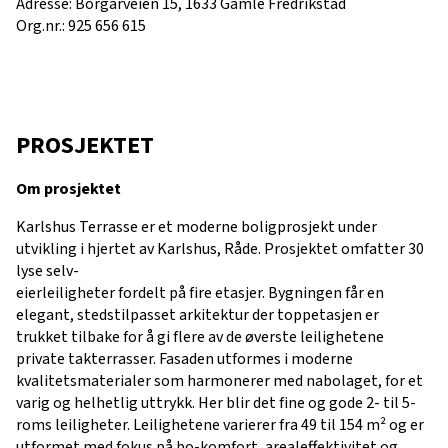
Adresse: Borgarveien 15, 1633 Gamle Fredrikstad
Org.nr.: 925 656 615
PROSJEKTET
Om prosjektet
Karlshus Terrasse er et moderne boligprosjekt under
utvikling i hjertet av Karlshus, Råde. Prosjektet omfatter 30
lyse selv-
eierleiligheter fordelt på fire etasjer. Bygningen får en
elegant, stedstilpasset arkitektur der toppetasjen er
trukket tilbake for å gi flere av de øverste leilighetene
private takterrasser. Fasaden utformes i moderne
kvalitetsmaterialer som harmonerer med nabolaget, for et
varig og helhetlig uttrykk. Her blir det fine og gode 2- til 5-
roms leiligheter. Leilighetene varierer fra 49 til 154 m² og er
utformet med fokus på bo-komfort, arealeffektivitet og