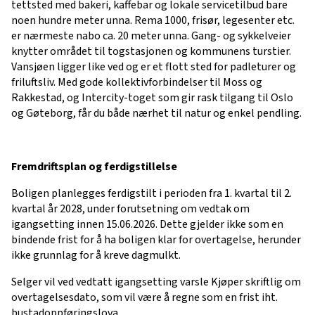
tettsted med bakeri, kaffebar og lokale servicetilbud bare
noen hundre meter unna. Rema 1000, frisør, legesenter etc.
er nærmeste nabo ca. 20 meter unna. Gang- og sykkelveier
knytter området til togstasjonen og kommunens turstier.
Vansjøen ligger like ved og er et flott sted for padleturer og
friluftsliv. Med gode kollektivforbindelser til Moss og
Rakkestad, og Intercity-toget som gir rask tilgang til Oslo
og Gøteborg, får du både nærhet til natur og enkel pendling.
Fremdriftsplan og ferdigstillelse
Boligen planlegges ferdigstilt i perioden fra 1. kvartal til 2.
kvartal år 2028, under forutsetning om vedtak om
igangsetting innen 15.06.2026. Dette gjelder ikke som en
bindende frist for å ha boligen klar for overtagelse, herunder
ikke grunnlag for å kreve dagmulkt.
Selger vil ved vedtatt igangsetting varsle Kjøper skriftlig om
overtagelsesdato, som vil være å regne som en frist iht.
bustadoppføringslova.